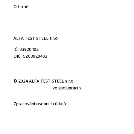
O firmě
ALFA TEST STEEL s.r.o.
IČ: 03920402
DIČ: CZ03920402
© 2024 ALFA TEST STEEL s r.o. |
Tvorba webových
stránek: NET boost
ve spolupráci s
WebUnite
Zpracování osobních údajů