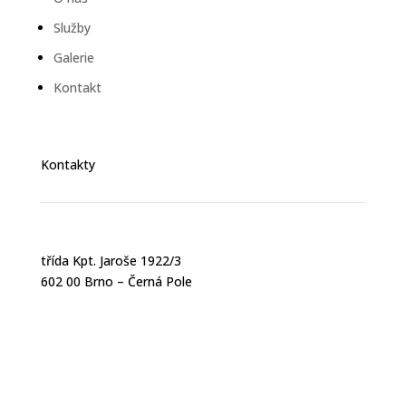
Služby
Galerie
Kontakt
Kontakty
třída Kpt. Jaroše 1922/3
602 00 Brno – Černá Pole
+420 603 433 877
+420 603 428 796
jhorak@alfateststeel.cz
rkunc@alfateststeel.cz